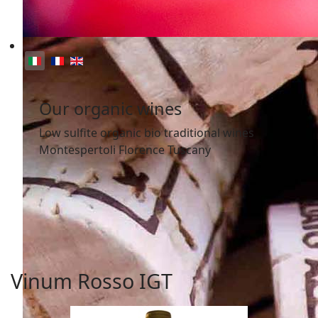
Seleziona la tua lingua
Our organic wines
Low sulfite organic bio traditional wines
Montespertoli Florence Tuscany
Vinum Rosso IGT